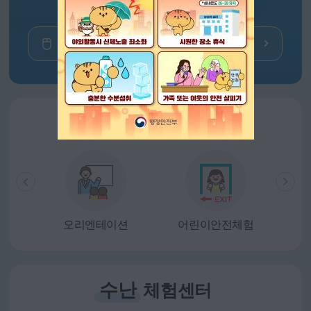
예약신청
체험증 출력
안전
체험센터
체험
오리엔테이션
어린이안전체험
수난
체험센터