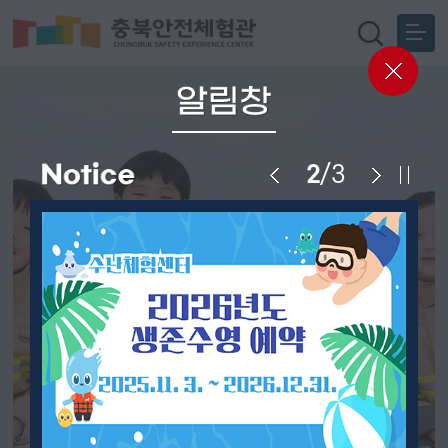
2
/
3