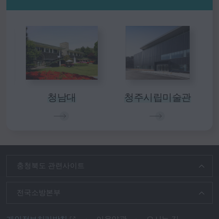
림
청남대
청주시립미술관
충청북도 관련사이트
전국소방본부