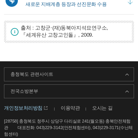
새로운 지배계층 등장과 선진문화 수용
출처 : 고창군·(재)동북아지석묘연구소,
『세계유산 고창고인돌』, 2009.
충청북도 관련사이트
전국소방본부
개인정보처리방침
이용약관
오시는 길
[28758] 충청북도 청주시 상당구 다리실로 241(월오동) 충북안전체험
관
대표전화: 043)229-3142(안전체험센터), 043)229-3171(수난체
험센터)